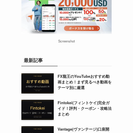
Screenshot
最新記事
FX龍王のYouTubeおすすめ動
画まとめ！まず見るべき動画を
テーマ別に厳選
Fintokei(フィントケイ)完全ガ
イド！評判・クーポン・攻略法
まとめ
Vantage(ヴァンテージ)口座開