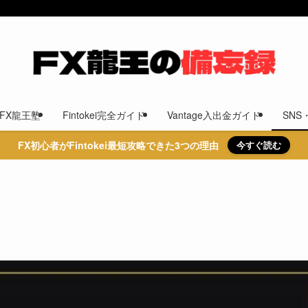
FX龍王塾
Fintokei完全ガイド
Vantage入出金ガイド
SN
FX初心者がFintokei最短攻略できた3つの理由
今すぐ読む