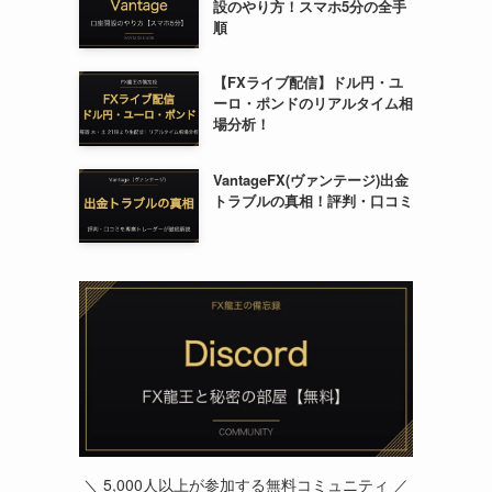
設のやり方！スマホ5分の全手
順
【FXライブ配信】ドル円・ユ
ーロ・ポンドのリアルタイム相
場分析！
VantageFX(ヴァンテージ)出金
トラブルの真相！評判・口コミ
＼ 5,000人以上が参加する無料コミュニティ ／