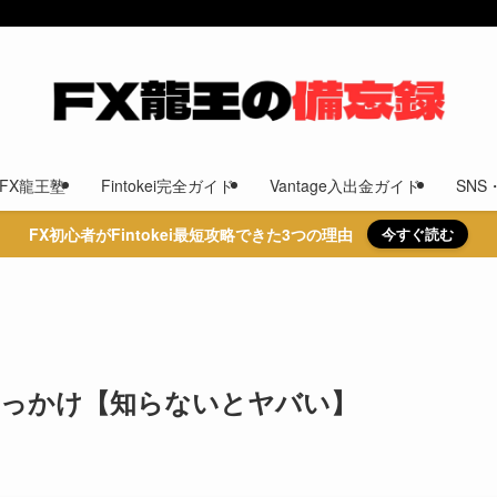
FX龍王塾
Fintokei完全ガイド
Vantage入出金ガイド
SN
FX初心者がFintokei最短攻略できた3つの理由
今すぐ読む
きっかけ【知らないとヤバい】