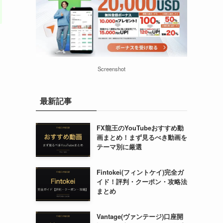
Screenshot
最新記事
FX龍王のYouTubeおすすめ動
画まとめ！まず見るべき動画を
テーマ別に厳選
Fintokei(フィントケイ)完全ガ
イド！評判・クーポン・攻略法
まとめ
Vantage(ヴァンテージ)口座開