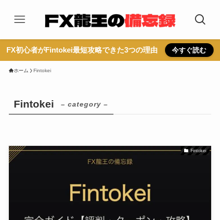
FX初心者がFintokei最短攻略できた3つの理由
今すぐ読む
ホーム
Fintokei
Fintokei
– category –
Fintokei